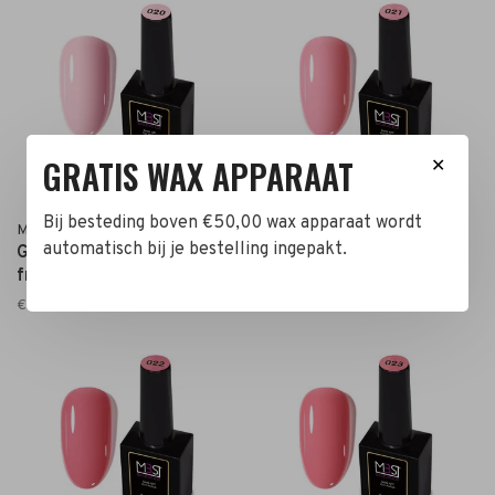
GRATIS WAX APPARAAT
✕
Bij besteding boven €50,00 wax apparaat wordt
Mega Beauty Shop®
Mega Beauty Shop®
automatisch bij je bestelling ingepakt.
Gel polish PRO 15ml. TPO
Gel polish PRO 15ml. TPO
free (020)
free (021)
€13,90
€13,90