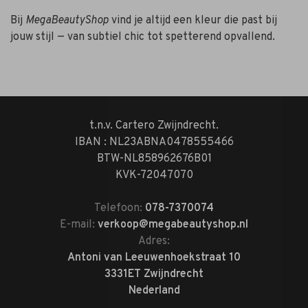
Bij
MegaBeautyShop
vind je altijd een kleur die past bij
jouw stijl — van subtiel chic tot spetterend opvallend.
t.n.v. Cartero Zwijndrecht.
IBAN : NL23ABNA0478555466
BTW-NL858962676B01
KVK-72047070
Telefoon:
078-7370074
E-mail:
verkoop@megabeautyshop.nl
Adres:
Antoni van Leeuwenhoekstraat 10
3331ET Zwijndrecht
Nederland