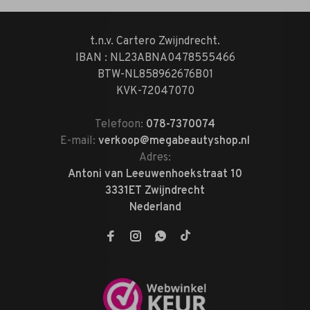
t.n.v. Cartero Zwijndrecht.
IBAN : NL23ABNA0478555466
BTW-NL858962676B01
KVK-72047070
Telefoon:
078-7370074
E-mail:
verkoop@megabeautyshop.nl
Adres:
Antoni van Leeuwenhoekstraat 10
3331ET Zwijndrecht
Nederland