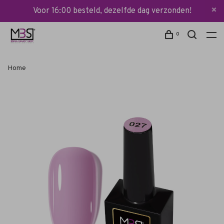
Voor 16:00 besteld, dezelfde dag verzonden!
0
Home