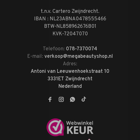
t.n.v. Cartero Zwijndrecht.
IBAN : NL23ABNA0478555466
BTW-NL858962676B01
KVK-72047070
Telefoon:
078-7370074
E-mail:
verkoop@megabeautyshop.nl
Adres:
Antoni van Leeuwenhoekstraat 10
3331ET Zwijndrecht
Nederland