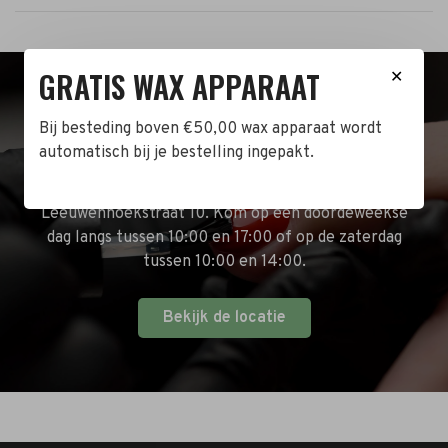
GRATIS WAX APPARAAT
✕
BEZOEK DE WINKEL!
Bij besteding boven €50,00 wax apparaat wordt
automatisch bij je bestelling ingepakt.
Naast de online shop hebben wij ook een fysieke
winkel in Zwijndrecht! Het adres is: Antoni van
Leeuwenhoekstraat 10. Kom op een doordeweekse
dag langs tussen 10:00 en 17:00 of op de zaterdag
tussen 10:00 en 14:00.
Bekijk de locatie