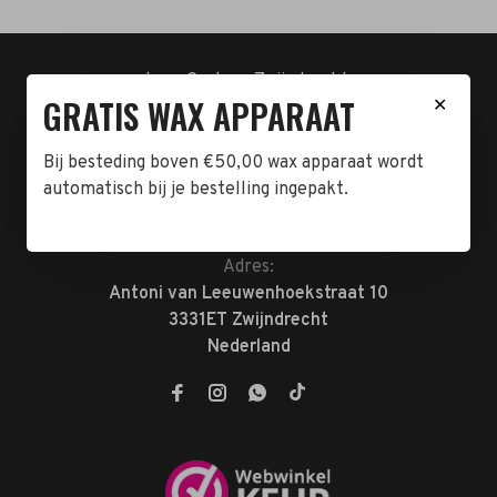
t.n.v. Cartero Zwijndrecht.
GRATIS WAX APPARAAT
✕
IBAN : NL23ABNA0478555466
BTW-NL858962676B01
KVK-72047070
Bij besteding boven €50,00 wax apparaat wordt
automatisch bij je bestelling ingepakt.
Telefoon:
078-7370074
E-mail:
verkoop@megabeautyshop.nl
Adres:
Antoni van Leeuwenhoekstraat 10
3331ET Zwijndrecht
Nederland