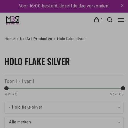
Voor 16:00 besteld, dezelfde dag verzonden!
0
Home
NailArt Producten
Holo flake silver
HOLO FLAKE SILVER
Toon 1 - 1 van 1
Min: €
0
Max: €
5
- Holo flake silver
Alle merken