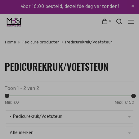
Voor 16:00 besteld, dezelfde dag verzonden!
0
Home
Pedicure producten
Pedicurekruk/Voetsteun
PEDICUREKRUK/VOETSTEUN
Toon 1 - 2 van 2
Min: €
0
Max: €
150
- Pedicurekruk/Voetsteun
Alle merken