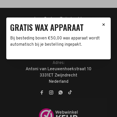
t.n.v. Cartero Zwijndrecht.
GRATIS WAX APPARAAT
✕
IBAN : NL23ABNA0478555466
BTW-NL858962676B01
KVK-72047070
Bij besteding boven €50,00 wax apparaat wordt
automatisch bij je bestelling ingepakt.
Telefoon:
078-7370074
E-mail:
verkoop@megabeautyshop.nl
Adres:
Antoni van Leeuwenhoekstraat 10
3331ET Zwijndrecht
Nederland