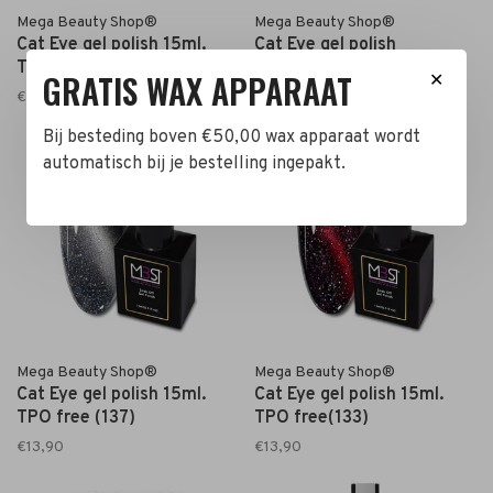
Mega Beauty Shop®
Mega Beauty Shop®
Cat Eye gel polish 15ml.
Cat Eye gel polish
TPO free (139)
15ml.TPO free (138)
GRATIS WAX APPARAAT
✕
€13,90
€13,90
Bij besteding boven €50,00 wax apparaat wordt
automatisch bij je bestelling ingepakt.
Mega Beauty Shop®
Mega Beauty Shop®
Cat Eye gel polish 15ml.
Cat Eye gel polish 15ml.
TPO free (137)
TPO free(133)
€13,90
€13,90