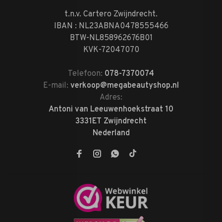
t.n.v. Cartero Zwijndrecht.
IBAN : NL23ABNA0478555466
BTW-NL858962676B01
KVK-72047070
Telefoon:
078-7370074
E-mail:
verkoop@megabeautyshop.nl
Adres:
Antoni van Leeuwenhoekstraat 10
3331ET Zwijndrecht
Nederland