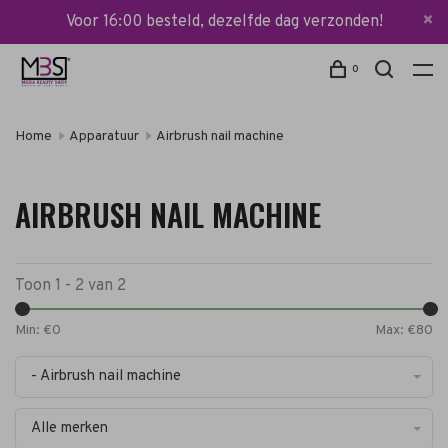
Voor 16:00 besteld, dezelfde dag verzonden!
0
Home
Apparatuur
Airbrush nail machine
AIRBRUSH NAIL MACHINE
Toon 1 - 2 van 2
Min: €
0
Max: €
80
- Airbrush nail machine
Alle merken