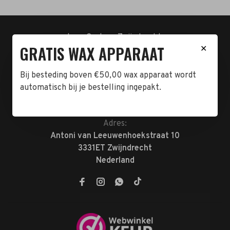
t.n.v. Cartero Zwijndrecht.
GRATIS WAX APPARAAT
✕
IBAN : NL23ABNA0478555466
BTW-NL858962676B01
KVK-72047070
Bij besteding boven €50,00 wax apparaat wordt
automatisch bij je bestelling ingepakt.
Telefoon:
078-7370074
E-mail:
verkoop@megabeautyshop.nl
Adres:
Antoni van Leeuwenhoekstraat 10
3331ET Zwijndrecht
Nederland