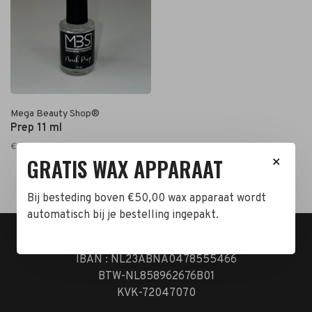
Mega Beauty Shop®
Prep 11 ml
€6,90
GRATIS WAX APPARAAT
✕
Bij besteding boven €50,00 wax apparaat wordt
automatisch bij je bestelling ingepakt.
t.n.v. Cartero Zwijndrecht.
IBAN : NL23ABNA0478555466
BTW-NL858962676B01
KVK-72047070