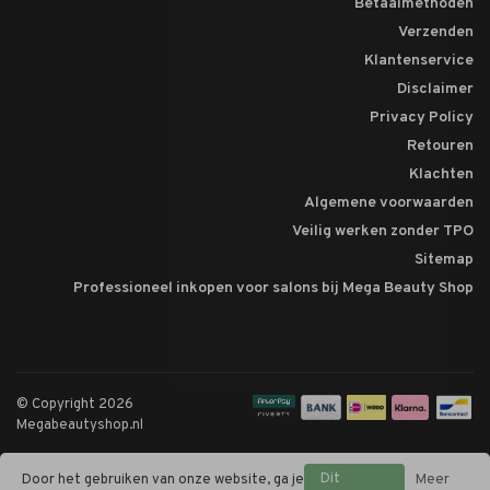
Betaalmethoden
Verzenden
Klantenservice
Disclaimer
Privacy Policy
Retouren
Klachten
Algemene voorwaarden
Veilig werken zonder TPO
Sitemap
Professioneel inkopen voor salons bij Mega Beauty Shop
© Copyright 2026
Megabeautyshop.nl
Dit
Door het gebruiken van onze website, ga je
Meer