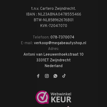
t.n.v. Cartero Zwijndrecht.
IBAN : NL23ABNA0478555466
BTW-NL858962676B01
KVK-72047070
Telefoon:
078-7370074
E-mail:
verkoop@megabeautyshop.nl
Adres:
Antoni van Leeuwenhoekstraat 10
3331ET Zwijndrecht
Nederland