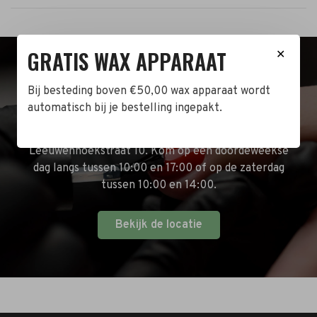
GRATIS WAX APPARAAT
✕
BEZOEK DE WINKEL!
Bij besteding boven €50,00 wax apparaat wordt
automatisch bij je bestelling ingepakt.
Naast de online shop hebben wij ook een fysieke
winkel in Zwijndrecht! Het adres is: Antoni van
Leeuwenhoekstraat 10. Kom op een doordeweekse
dag langs tussen 10:00 en 17:00 of op de zaterdag
tussen 10:00 en 14:00.
Bekijk de locatie