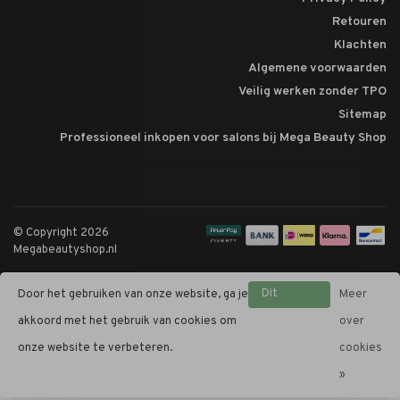
Retouren
Klachten
Algemene voorwaarden
Veilig werken zonder TPO
Sitemap
Professioneel inkopen voor salons bij Mega Beauty Shop
© Copyright 2026
Megabeautyshop.nl
Dit
Door het gebruiken van onze website, ga je
Meer
bericht
akkoord met het gebruik van cookies om
over
verbergen
onze website te verbeteren.
cookies
»