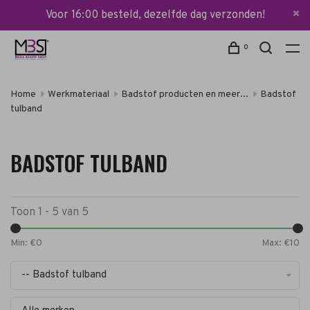
Voor 16:00 besteld, dezelfde dag verzonden!
0
Home
Werkmateriaal
Badstof producten en meer...
Badstof
tulband
BADSTOF TULBAND
Toon 1 - 5 van 5
Min: €
0
Max: €
10
-- Badstof tulband