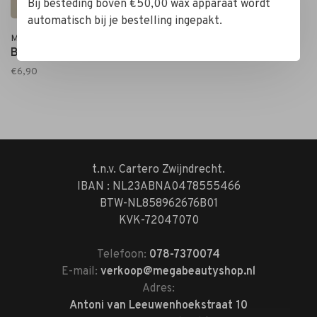
Bij besteding boven €50,00 wax apparaat wordt
automatisch bij je bestelling ingepakt.
Mega Beauty Shop®
Badstof tulband Bruin
€6,90
t.n.v. Cartero Zwijndrecht.
IBAN : NL23ABNA0478555466
BTW-NL858962676B01
KVK-72047070
Telefoon:
078-7370074
E-mail:
verkoop@megabeautyshop.nl
Adres:
Antoni van Leeuwenhoekstraat 10