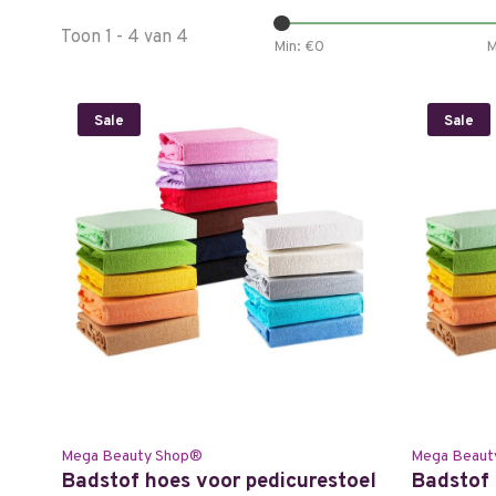
Toon 1 - 4 van 4
Min: €
0
M
Sale
Sale
Mega Beauty Shop®
Mega Beaut
Badstof hoes voor pedicurestoel
Badstof 