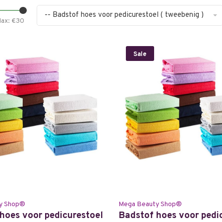
-- Badstof hoes voor pedicurestoel ( tweebenig )
ax: €
30
Sale
y Shop®
Mega Beauty Shop®
hoes voor pedicurestoel
Badstof hoes voor pedi