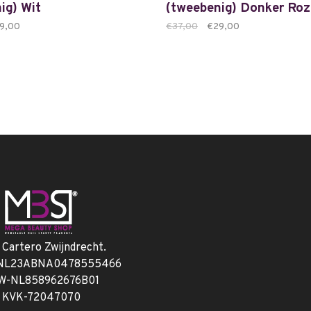
ig) Wit
(tweebenig) Donker Roz
9,00
€37,00
€29,00
. Cartero Zwijndrecht.
 NL23ABNA0478555466
W-NL858962676B01
KVK-72047070