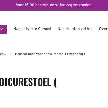
Voor 16:00 besteld, dezelfde dag verzonden!
Nagelstyliste Cursus!
Nagels laten zetten
Over
r...
Badstof hoes voor pedicurestoel ( tweebenig )
DICURESTOEL (