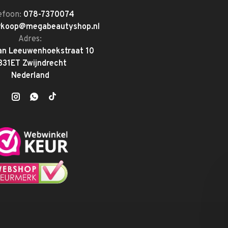
efoon:
078-7370074
rkoop@megabeautyshop.nl
Adres:
an Leeuwenhoekstraat 10
331ET Zwijndrecht
Nederland