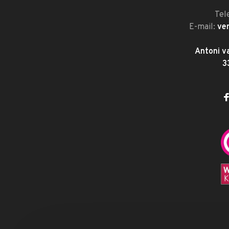
Tel
E-mail:
ve
Antoni v
3