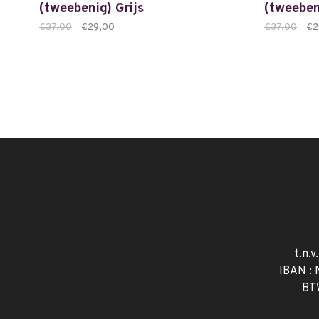
(tweebenig) Grijs
(tweeben
€37,00
€29,00
€37,00
€2
t.n.v
IBAN :
BT