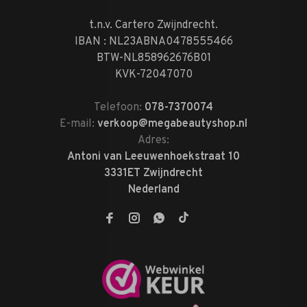
t.n.v. Cartero Zwijndrecht.
IBAN : NL23ABNA0478555466
BTW-NL858962676B01
KVK-72047070
Telefoon:
078-7370074
E-mail:
verkoop@megabeautyshop.nl
Adres:
Antoni van Leeuwenhoekstraat 10
3331ET Zwijndrecht
Nederland