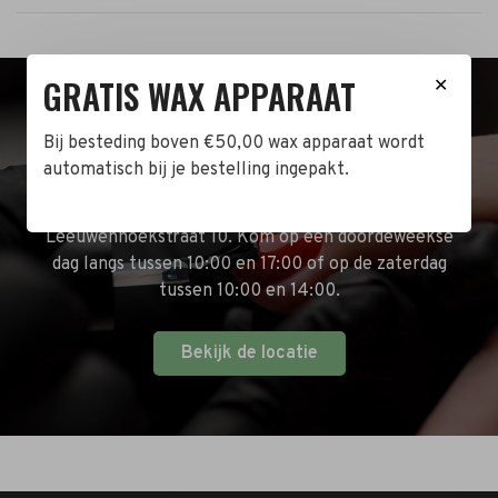
GRATIS WAX APPARAAT
✕
BEZOEK DE WINKEL!
Bij besteding boven €50,00 wax apparaat wordt
automatisch bij je bestelling ingepakt.
Naast de online shop hebben wij ook een fysieke
winkel in Zwijndrecht! Het adres is: Antoni van
Leeuwenhoekstraat 10. Kom op een doordeweekse
dag langs tussen 10:00 en 17:00 of op de zaterdag
tussen 10:00 en 14:00.
Bekijk de locatie