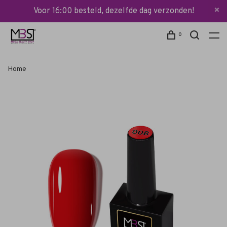
Voor 16:00 besteld, dezelfde dag verzonden!
0
Home