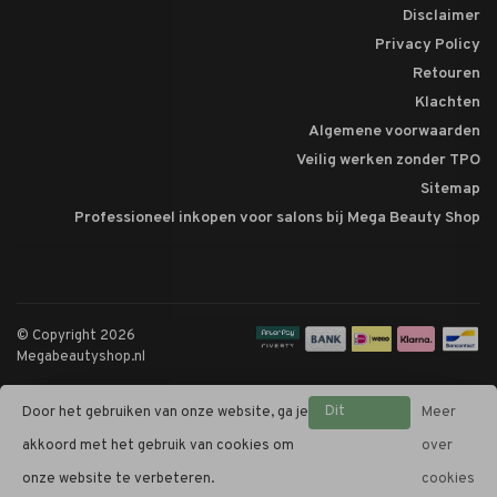
Disclaimer
Privacy Policy
Retouren
Klachten
Algemene voorwaarden
Veilig werken zonder TPO
Sitemap
Professioneel inkopen voor salons bij Mega Beauty Shop
© Copyright 2026
Megabeautyshop.nl
Dit
Door het gebruiken van onze website, ga je
Meer
bericht
akkoord met het gebruik van cookies om
over
verbergen
onze website te verbeteren.
cookies