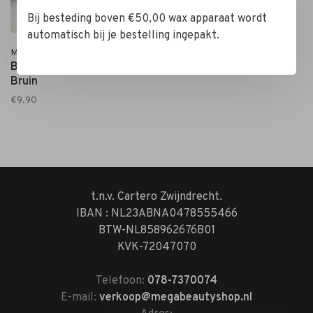
Bij besteding boven €50,00 wax apparaat wordt
automatisch bij je bestelling ingepakt.
Mega Beauty Shop®
Badstof handschoenen
Bruin
€9,90
t.n.v. Cartero Zwijndrecht.
IBAN : NL23ABNA0478555466
BTW-NL858962676B01
KVK-72047070
Telefoon:
078-7370074
E-mail:
verkoop@megabeautyshop.nl