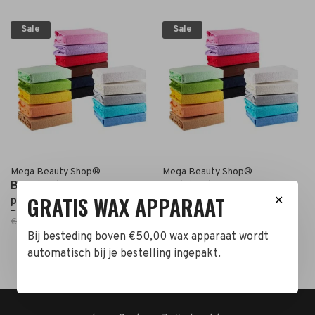
Sale
Sale
Mega Beauty Shop®
Mega Beauty Shop®
Badstof hoes voor
Badstof hoes voor
GRATIS WAX APPARAAT
pedicurestoel (tweebenig)
pedicurestoel (tweebenig)
✕
Donker Roze
Donker Grijs
€37,00
€29,00
€37,00
€29,00
Bij besteding boven €50,00 wax apparaat wordt
automatisch bij je bestelling ingepakt.