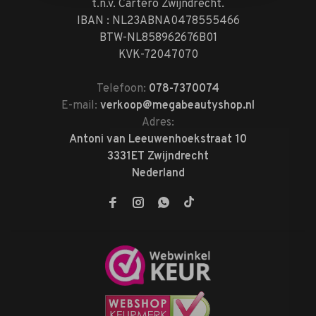
t.n.v. Cartero Zwijndrecht.
IBAN : NL23ABNA0478555466
BTW-NL858962676B01
KVK-72047070
Telefoon:
078-7370074
E-mail:
verkoop@megabeautyshop.nl
Adres:
Antoni van Leeuwenhoekstraat 10
3331ET Zwijndrecht
Nederland