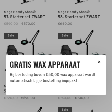
Mega Beauty Shop®
Mega Beauty Shop®
57. Starter set ZWART
58. Starter set ZWART
€590,00
€570,00
€640,00
Sale
Sale
GRATIS WAX APPARAAT
✕
Bij besteding boven €50,00 wax apparaat wordt
automatisch bij je bestelling ingepakt.
Mega Beauty Shop®
Mega Beauty Shop®
59. Starter set ZWART
60. Starter set ZWART
€720,00
€690,00
€760,00
€730,00
Sale