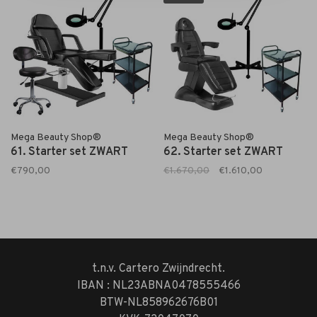
Mega Beauty Shop®
Mega Beauty Shop®
61. Starter set ZWART
62. Starter set ZWART
€790,00
€1.670,00
€1.610,00
t.n.v. Cartero Zwijndrecht.
IBAN : NL23ABNA0478555466
BTW-NL858962676B01