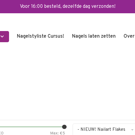
Voor 16:00 besteld, dezelfde dag verzonden!
Nagelstyliste Cursus!
Nagels laten zetten
Over
- NIEUW! Nailart Flakes
€
0
Max: €
5