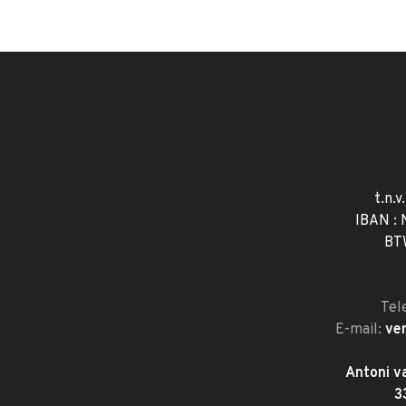
t.n.v
IBAN :
BT
Tel
E-mail:
ve
Antoni v
3