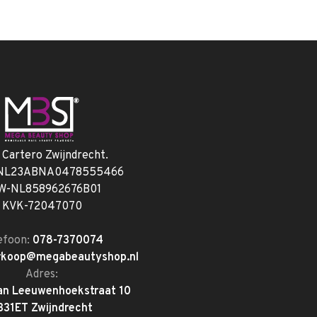
. Cartero Zwijndrecht.
 NL23ABNA0478555466
W-NL858962676B01
KVK-72047070
efoon:
078-7370074
rkoop@megabeautyshop.nl
Adres:
an Leeuwenhoekstraat 10
331ET Zwijndrecht