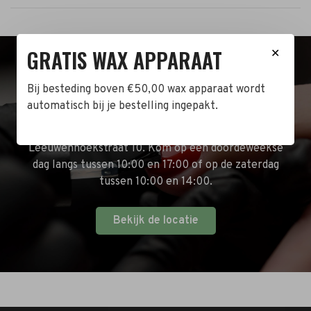
GRATIS WAX APPARAAT
✕
BEZOEK DE WINKEL!
Bij besteding boven €50,00 wax apparaat wordt
automatisch bij je bestelling ingepakt.
Naast de online shop hebben wij ook een fysieke
winkel in Zwijndrecht! Het adres is: Antoni van
Leeuwenhoekstraat 10. Kom op een doordeweekse
dag langs tussen 10:00 en 17:00 of op de zaterdag
tussen 10:00 en 14:00.
Bekijk de locatie