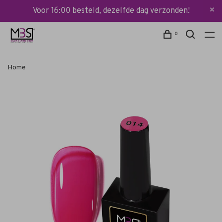
Voor 16:00 besteld, dezelfde dag verzonden!
0
Home