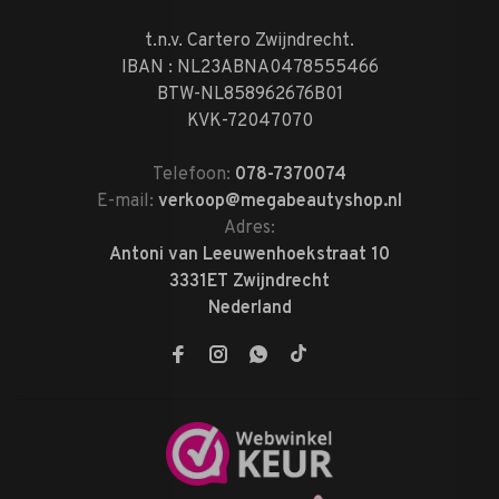
t.n.v. Cartero Zwijndrecht.
IBAN : NL23ABNA0478555466
BTW-NL858962676B01
KVK-72047070
Telefoon:
078-7370074
E-mail:
verkoop@megabeautyshop.nl
Adres:
Antoni van Leeuwenhoekstraat 10
3331ET Zwijndrecht
Nederland