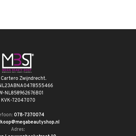
. Cartero Zwijndrecht.
 NL23ABNA0478555466
W-NL858962676B01
KVK-72047070
efoon:
078-7370074
rkoop@megabeautyshop.nl
Adres: