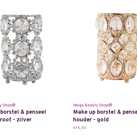
y Shop®
Mega Beauty Shop®
borstel & penseel
Make up borstel & pens
root - zilver
houder - gold
€15,90