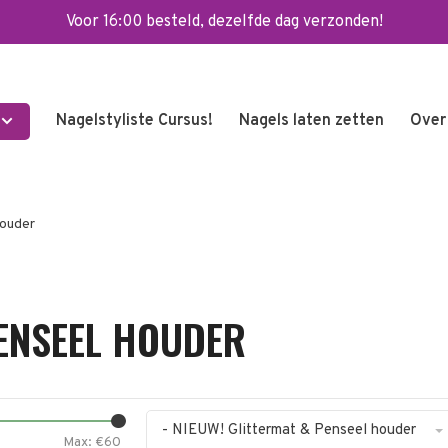
Voor 16:00 besteld, dezelfde dag verzonden!
Nagelstyliste Cursus!
Nagels laten zetten
Over
houder
PENSEEL HOUDER
- NIEUW! Glittermat & Penseel houder
Max: €
60