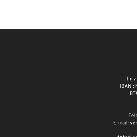
t.n.v
IBAN :
BT
Tel
E-mail:
ve