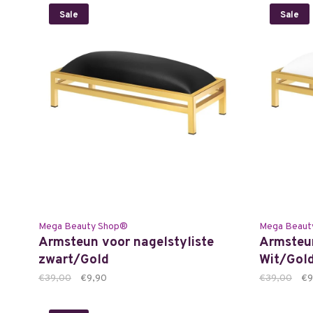
Sale
Sale
Mega Beauty Shop®
Mega Beaut
Armsteun voor nagelstyliste
Armsteun
zwart/Gold
Wit/Gol
€39,00
€9,90
€39,00
€9