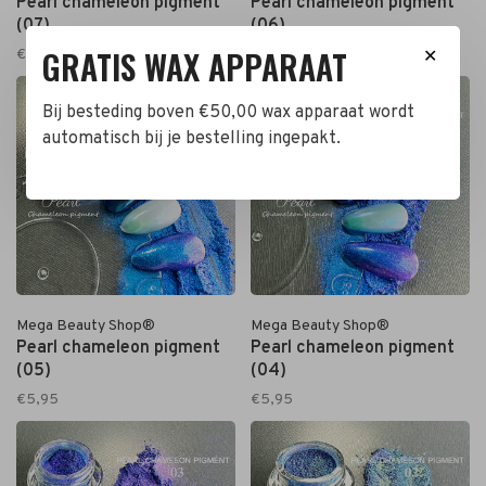
Pearl chameleon pigment
Pearl chameleon pigment
(07)
(06)
GRATIS WAX APPARAAT
€5,95
€5,95
✕
Bij besteding boven €50,00 wax apparaat wordt
automatisch bij je bestelling ingepakt.
Mega Beauty Shop®
Mega Beauty Shop®
Pearl chameleon pigment
Pearl chameleon pigment
(05)
(04)
€5,95
€5,95