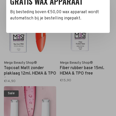
GRATIS WAX APPARAAT
Bij besteding boven €50,00 wax apparaat wordt
automatisch bij je bestelling ingepakt.
Mega Beauty Shop®
Mega Beauty Shop®
Topcoat Matt zonder
Fiber rubber base 15ml.
plaklaag 12ml. HEMA & TPO
HEMA & TPO free
free
€15,90
€14,90
Sale