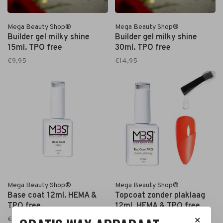
Mega Beauty Shop®
Mega Beauty Shop®
Builder gel milky shine
Builder gel milky shine
15ml. TPO free
30ml. TPO free
€9,95
€14,95
Mega Beauty Shop®
Mega Beauty Shop®
Base coat 12ml. HEMA &
Topcoat zonder plaklaag
TPO free
12ml. HEMA & TPO free
€14,90
€14,90
✕