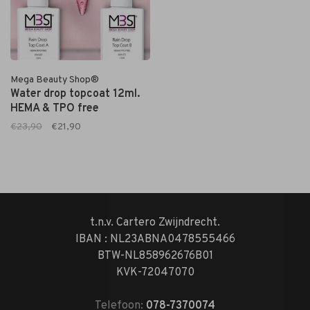
Mega Beauty Shop®
Water drop topcoat 12ml.
HEMA & TPO free
€23,90
€21,90
t.n.v. Cartero Zwijndrecht.
IBAN : NL23ABNA0478555466
BTW-NL858962676B01
KVK-72047070
Telefoon:
078-7370074