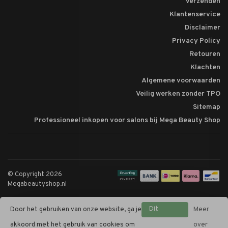
Verzenden
Klantenservice
Disclaimer
Privacy Policy
Retouren
Klachten
Algemene voorwaarden
Veilig werken zonder TPO
Sitemap
Professioneel inkopen voor salons bij Mega Beauty Shop
© Copyright 2026
Megabeautyshop.nl
Dit
Door het gebruiken van onze website, ga je
Meer
bericht
akkoord met het gebruik van cookies om
over