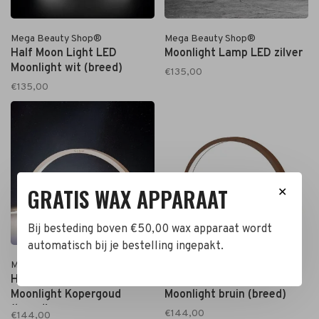
Mega Beauty Shop®
Mega Beauty Shop®
Half Moon Light LED
Moonlight Lamp LED zilver
Moonlight wit (breed)
€135,00
€135,00
GRATIS WAX APPARAAT
✕
Bij besteding boven €50,00 wax apparaat wordt
automatisch bij je bestelling ingepakt.
Mega Beauty Shop®
Mega Beauty Shop®
Half Moon Light LED
Half Moon Light LED
Moonlight Kopergoud
Moonlight bruin (breed)
(breed)
€144,00
€144,00