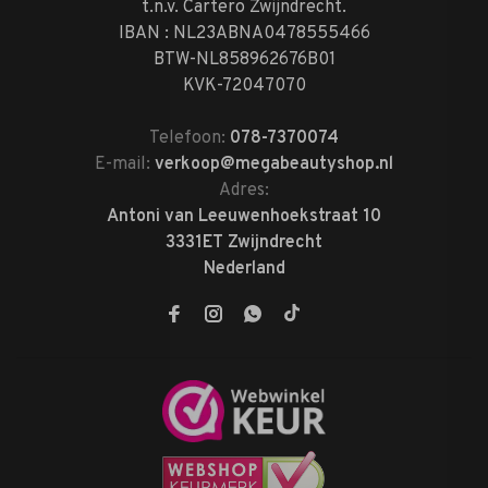
t.n.v. Cartero Zwijndrecht.
IBAN : NL23ABNA0478555466
BTW-NL858962676B01
KVK-72047070
Telefoon:
078-7370074
E-mail:
verkoop@megabeautyshop.nl
Adres:
Antoni van Leeuwenhoekstraat 10
3331ET Zwijndrecht
Nederland