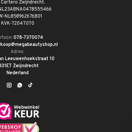
. Cartero Zwijndrecht.
 NL23ABNA0478555466
W-NL858962676B01
KVK-72047070
efoon:
078-7370074
rkoop@megabeautyshop.nl
Adres:
an Leeuwenhoekstraat 10
331ET Zwijndrecht
Nederland