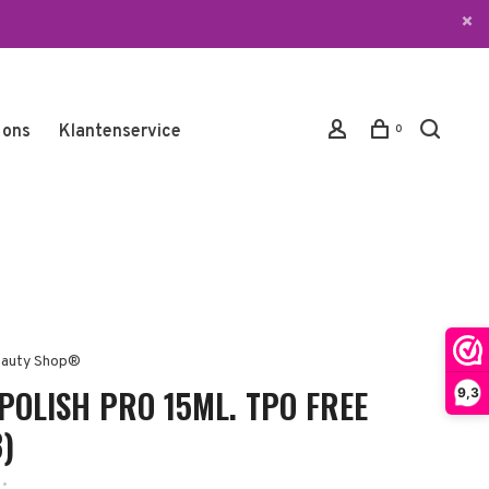
 ons
Klantenservice
0
auty Shop®
 POLISH PRO 15ML. TPO FREE
9,3
)
•