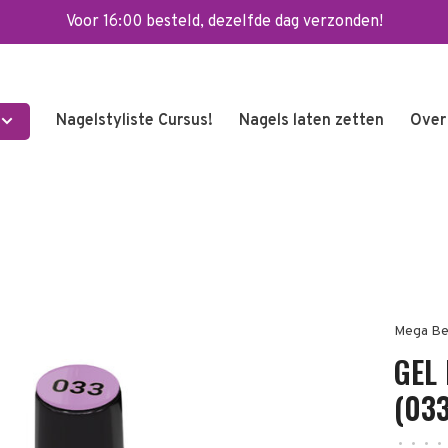
Voor 16:00 besteld, dezelfde dag verzonden!
Nagelstyliste Cursus!
Nagels laten zetten
Over
Mega Be
GEL
(033
•
•
•
•