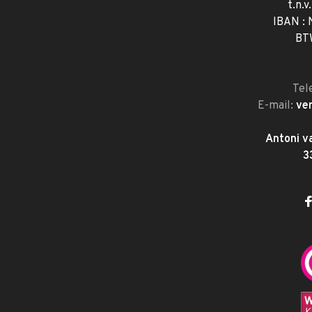
t.n.v
IBAN :
BT
Tel
E-mail:
ve
Antoni v
3