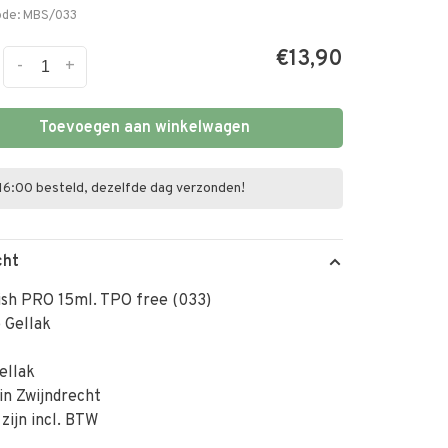
ode:
MBS/033
€13,90
-
+
Toevoegen aan winkelwagen
16:00 besteld, dezelfde dag verzonden!
cht
ish PRO 15ml. TPO free (033)
 Gellak
ellak
in Zwijndrecht
 zijn incl. BTW