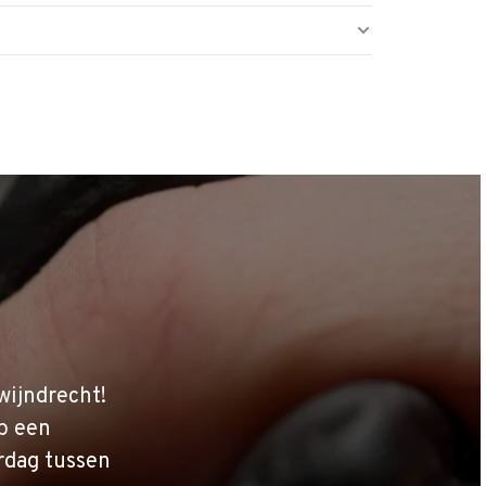
wijndrecht!
p een
rdag tussen