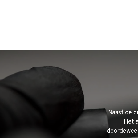
Naast de o
Het 
doordeweek