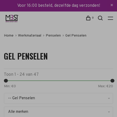
Voor 16:00 besteld, dezelfde dag verzonden!
0
Home
Werkmateriaal
Penselen
Gel Penselen
GEL PENSELEN
Toon 1 - 24 van 47
Min: €
0
Max: €
20
-- Gel Penselen
Alle merken