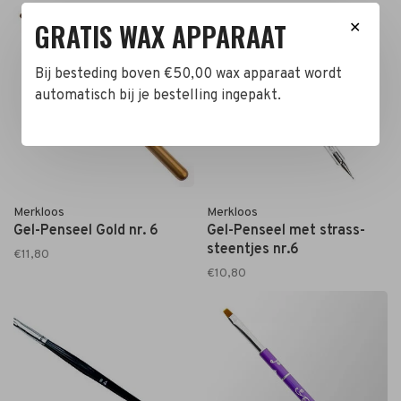
GRATIS WAX APPARAAT
✕
Bij besteding boven €50,00 wax apparaat wordt
automatisch bij je bestelling ingepakt.
Merkloos
Merkloos
Gel-Penseel Gold nr. 6
Gel-Penseel met strass-
steentjes nr.6
€11,80
€10,80