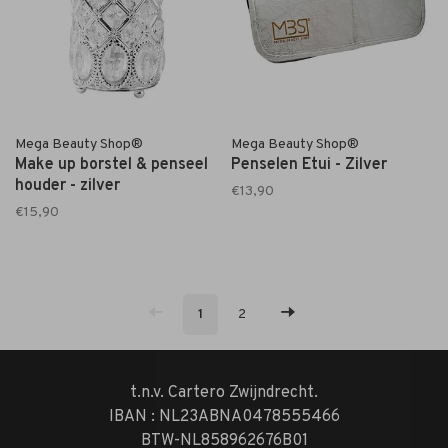
Mega Beauty Shop®
Mega Beauty Shop®
Make up borstel & penseel
Penselen Etui - Zilver
houder - zilver
€13,90
€15,90
1
2
t.n.v. Cartero Zwijndrecht.
IBAN : NL23ABNA0478555466
BTW-NL858962676B01