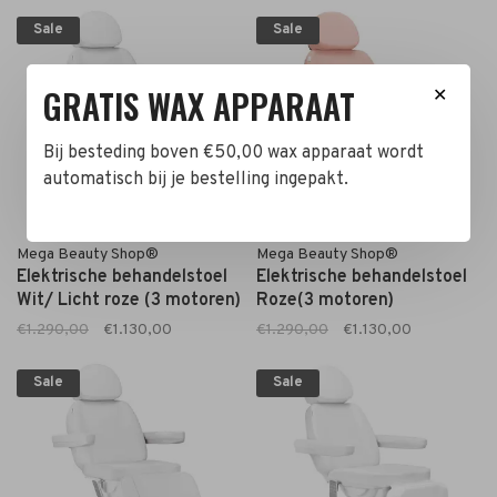
Sale
Sale
GRATIS WAX APPARAAT
✕
Bij besteding boven €50,00 wax apparaat wordt
automatisch bij je bestelling ingepakt.
Mega Beauty Shop®
Mega Beauty Shop®
Elektrische behandelstoel
Elektrische behandelstoel
Wit/ Licht roze (3 motoren)
Roze(3 motoren)
€1.290,00
€1.130,00
€1.290,00
€1.130,00
Sale
Sale