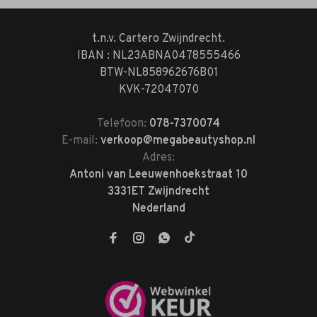
t.n.v. Cartero Zwijndrecht.
IBAN : NL23ABNA0478555466
BTW-NL858962676B01
KVK-72047070
Telefoon:
078-7370074
E-mail:
verkoop@megabeautyshop.nl
Adres:
Antoni van Leeuwenhoekstraat 10
3331ET Zwijndrecht
Nederland