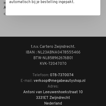
automatisch bij je bestelling ingepakt.
Mega Beauty Shop®
Acryl Bloemen 3D
€4,90
t.n.v. Cartero Zwijndrecht.
IBAN : NL23ABNA0478555466
BTW-NL858962676B01
KVK-72047070
Telefoon:
078-7370074
E-mail:
verkoop@megabeautyshop.nl
Adres:
Antoni van Leeuwenhoekstraat 10
3331ET Zwijndrecht
Nederland