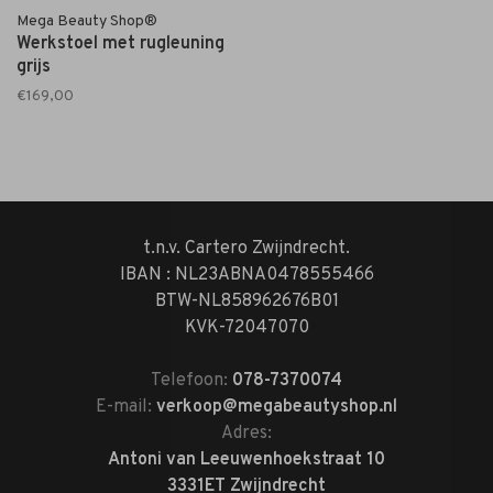
Mega Beauty Shop®
Werkstoel met rugleuning
grijs
€169,00
t.n.v. Cartero Zwijndrecht.
IBAN : NL23ABNA0478555466
BTW-NL858962676B01
KVK-72047070
Telefoon:
078-7370074
E-mail:
verkoop@megabeautyshop.nl
Adres:
Antoni van Leeuwenhoekstraat 10
3331ET Zwijndrecht