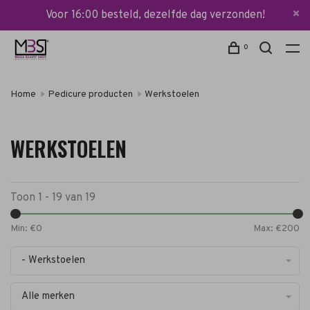
Voor 16:00 besteld, dezelfde dag verzonden!
0
Home
Pedicure producten
Werkstoelen
WERKSTOELEN
Toon 1 - 19 van 19
Min: €
0
Max: €
200
- Werkstoelen
Alle merken