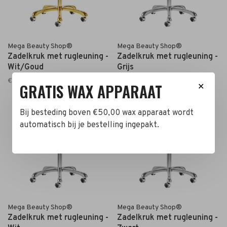
Mega Beauty Shop®
Mega Beauty Shop®
Zadelkruk met rugleuning -
Zadelkruk met rugleuning -
Wit/Goud
Grijs
€139,00
€139,00
GRATIS WAX APPARAAT
✕
Bij besteding boven €50,00 wax apparaat wordt
automatisch bij je bestelling ingepakt.
Mega Beauty Shop®
Mega Beauty Shop®
Zadelkruk met rugleuning -
Zadelkruk met rugleuning -