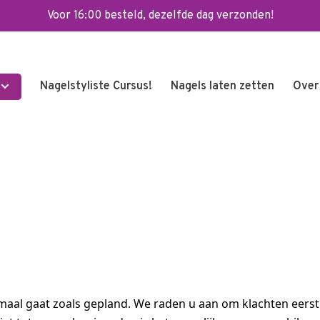
Voor 16:00 besteld, dezelfde dag verzonden!
Nagelstyliste Cursus!
Nagels laten zetten
Over
lemaal gaat zoals gepland. We raden u aan om klachten eers