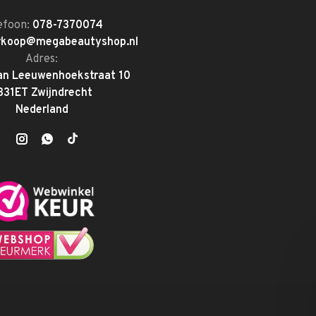
efoon:
078-7370074
rkoop@megabeautyshop.nl
Adres:
an Leeuwenhoekstraat 10
331ET Zwijndrecht
Nederland