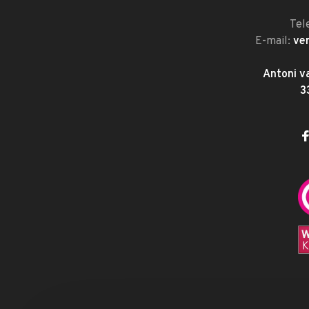
Tel
E-mail:
ve
Antoni v
3