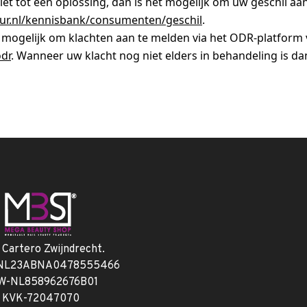
niet tot een oplossing, dan is het mogelijk om uw geschil a
ur.nl/kennisbank/consumenten/geschil
.
 mogelijk om klachten aan te melden via het ODR-platform
odr
. Wanneer uw klacht nog niet elders in behandeling is da
. Cartero Zwijndrecht.
 NL23ABNA0478555466
W-NL858962676B01
KVK-72047070