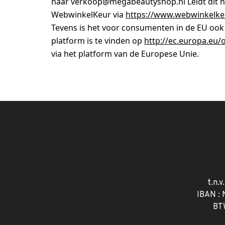
naar
verkoop@megabeautyshop.nl
Leidt dit 
WebwinkelKeur via
https://www.webwinkelke
Tevens is het voor consumenten in de EU ook
platform is te vinden op
http://ec.europa.eu/
via het platform van de Europese Unie.
t.n.v
IBAN :
BT