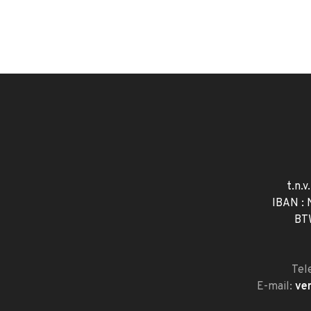
t.n.v
IBAN :
BT
Tel
E-mail:
ve