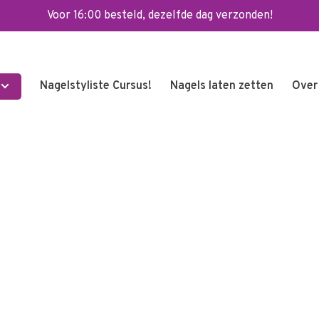
Voor 16:00 besteld, dezelfde dag verzonden!
Nagelstyliste Cursus!
Nagels laten zetten
Over