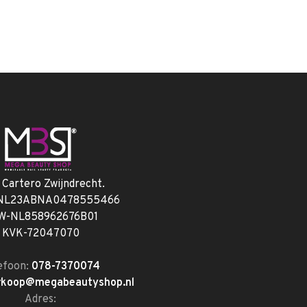
. Cartero Zwijndrecht.
 NL23ABNA0478555466
W-NL858962676B01
KVK-72047070
efoon:
078-7370074
rkoop@megabeautyshop.nl
Adres: