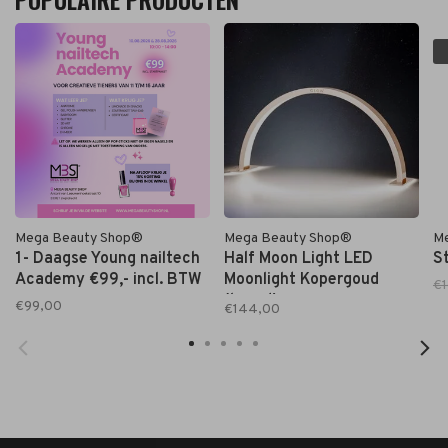
Mega Beauty Shop®
Mega Beauty Shop®
M
1- Daagse Young nailtech
Half Moon Light LED
S
Academy €99,- incl. BTW
Moonlight Kopergoud
€1
(breed)
€99,00
€144,00