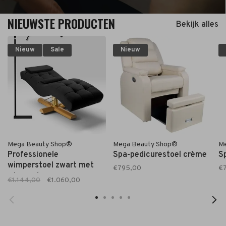
NIEUWSTE PRODUCTEN
Bekijk alles
Nieuw
Sale
Nieuw
Mega Beauty Shop®
Mega Beauty Shop®
M
Professionele
Spa-pedicurestoel crème
S
wimperstoel zwart met
€795,00
€
wimper lamp
€1.144,00
€1.060,00