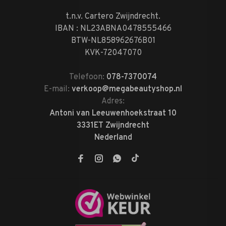
t.n.v. Cartero Zwijndrecht.
IBAN : NL23ABNA0478555466
BTW-NL858962676B01
KVK-72047070
Telefoon:
078-7370074
E-mail:
verkoop@megabeautyshop.nl
Adres:
Antoni van Leeuwenhoekstraat 10
3331ET Zwijndrecht
Nederland