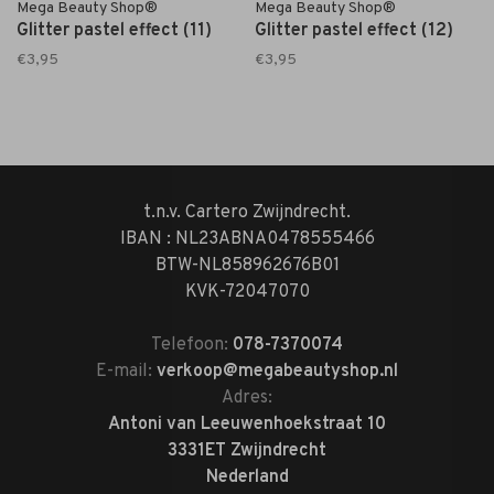
Mega Beauty Shop®
Mega Beauty Shop®
Glitter pastel effect (11)
Glitter pastel effect (12)
€3,95
€3,95
t.n.v. Cartero Zwijndrecht.
IBAN : NL23ABNA0478555466
BTW-NL858962676B01
KVK-72047070
Telefoon:
078-7370074
E-mail:
verkoop@megabeautyshop.nl
Adres:
Antoni van Leeuwenhoekstraat 10
3331ET Zwijndrecht
Nederland