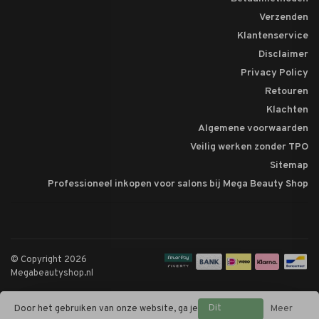
Verzenden
Klantenservice
Disclaimer
Privacy Policy
Retouren
Klachten
Algemene voorwaarden
Veilig werken zonder TPO
Sitemap
Professioneel inkopen voor salons bij Mega Beauty Shop
© Copyright 2026
Megabeautyshop.nl
Dit
Door het gebruiken van onze website, ga je
Meer