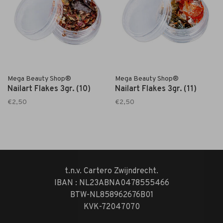
Mega Beauty Shop®
Mega Beauty Shop®
Nailart Flakes 3gr. (10)
Nailart Flakes 3gr. (11)
€2,50
€2,50
t.n.v. Cartero Zwijndrecht.
IBAN : NL23ABNA0478555466
BTW-NL858962676B01
KVK-72047070