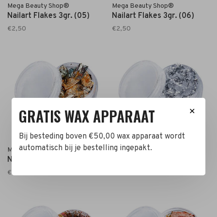
Mega Beauty Shop®
Mega Beauty Shop®
Nailart Flakes 3gr. (05)
Nailart Flakes 3gr. (06)
€2,50
€2,50
GRATIS WAX APPARAAT
✕
Bij besteding boven €50,00 wax apparaat wordt
automatisch bij je bestelling ingepakt.
Mega Beauty Shop®
Mega Beauty Shop®
Nailart Flakes 3gr. (08)
Nailart Flakes 3gr. (09)
€2,50
€2,50