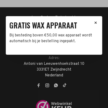
t.n.v. Cartero Zwijndrecht.
GRATIS WAX APPARAAT
✕
IBAN : NL23ABNA0478555466
BTW-NL858962676B01
KVK-72047070
Bij besteding boven €50,00 wax apparaat wordt
automatisch bij je bestelling ingepakt.
Telefoon:
078-7370074
E-mail:
verkoop@megabeautyshop.nl
Adres:
Antoni van Leeuwenhoekstraat 10
3331ET Zwijndrecht
Nederland