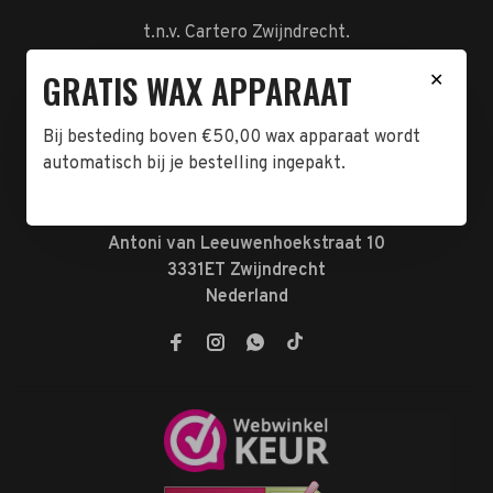
t.n.v. Cartero Zwijndrecht.
IBAN : NL23ABNA0478555466
GRATIS WAX APPARAAT
✕
BTW-NL858962676B01
KVK-72047070
Bij besteding boven €50,00 wax apparaat wordt
automatisch bij je bestelling ingepakt.
Telefoon:
078-7370074
E-mail:
verkoop@megabeautyshop.nl
Adres:
Antoni van Leeuwenhoekstraat 10
3331ET Zwijndrecht
Nederland