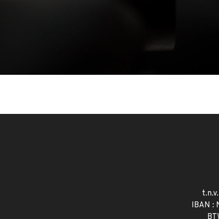
t.n.v
IBAN :
BT