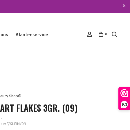
 ons
Klantenservice
0
auty Shop®
ART FLAKES 3GR. (09)
9,3
•
ode:
F/KLEIN/09