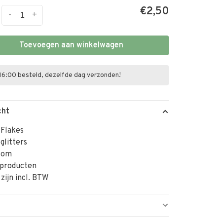
€2,50
-
+
Toevoegen aan winkelwagen
16:00 besteld, dezelfde dag verzonden!
cht
 Flakes
 glitters
oom
 producten
 zijn incl. BTW