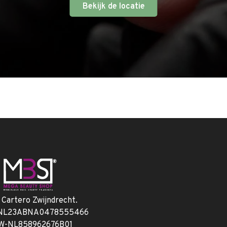
Bekijk de locatie
. Cartero Zwijndrecht.
 NL23ABNA0478555466
W-NL858962676B01