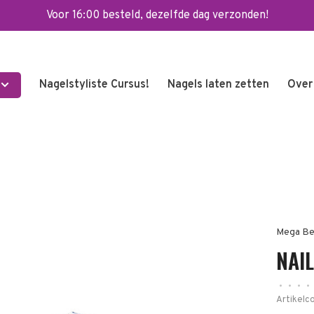
Voor 16:00 besteld, dezelfde dag verzonden!
Nagelstyliste Cursus!
Nagels laten zetten
Over
Mega Be
NAIL
•
•
•
•
Artikelc