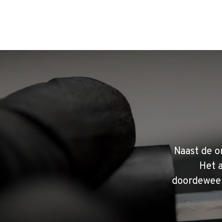
Naast de o
Het 
doordeweek