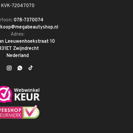
KVK-72047070
efoon:
078-7370074
rkoop@megabeautyshop.nl
Adres:
an Leeuwenhoekstraat 10
331ET Zwijndrecht
Nederland