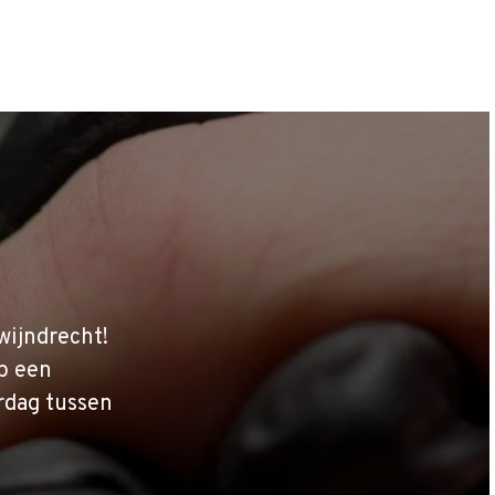
wijndrecht!
p een
rdag tussen