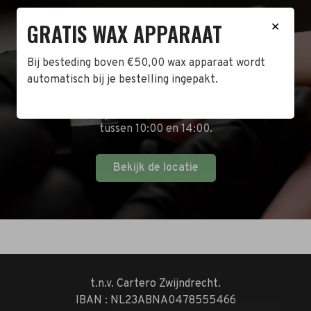
GRATIS WAX APPARAAT
BEZOEK DE WINKEL!
✕
Naast de online shop hebben wij ook een fysieke
Bij besteding boven €50,00 wax apparaat wordt
winkel in Zwijndrecht! Het adres is: Antoni van
automatisch bij je bestelling ingepakt.
Leeuwenhoekstraat 10. Kom op een doordeweekse
dag langs tussen 10:00 en 17:00 of op de zaterdag
tussen 10:00 en 14:00.
Bekijk de locatie
t.n.v. Cartero Zwijndrecht.
IBAN : NL23ABNA0478555466