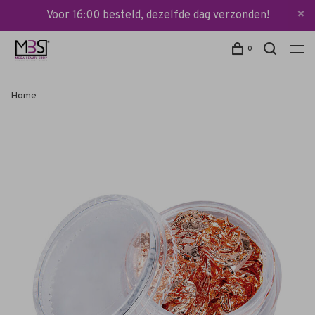
Voor 16:00 besteld, dezelfde dag verzonden!
0
Home