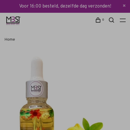
Voor 16:00 besteld, dezelfde dag verzonden!
0
Home