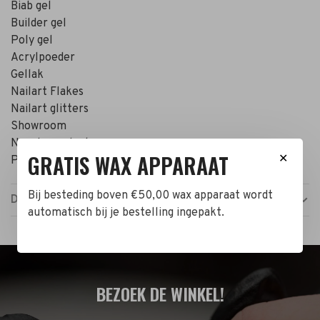
Biab gel
Builder gel
Poly gel
Acrylpoeder
Gellak
Nailart Flakes
Nailart glitters
Showroom
Nagels producten
GRATIS WAX APPARAAT
✕
Prijzen zijn incl. BTW
Bij besteding boven €50,00 wax apparaat wordt
Details
automatisch bij je bestelling ingepakt.
BEZOEK DE WINKEL!