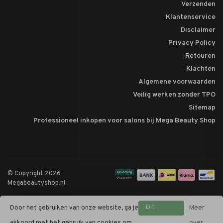
Verzenden
Klantenservice
Disclaimer
Privacy Policy
Retouren
Klachten
Algemene voorwaarden
Veilig werken zonder TPO
Sitemap
Professioneel inkopen voor salons bij Mega Beauty Shop
© Copyright 2026
Megabeautyshop.nl
Dit
Door het gebruiken van onze website, ga je
Meer
bericht