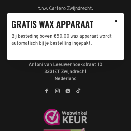
t.n.v. Cartero Zwijndrecht.
IBAN : NL23ABNA0478555466
GRATIS WAX APPARAAT
✕
BTW-NL858962676B01
KVK-72047070
Bij besteding boven €50,00 wax apparaat wordt
automatisch bij je bestelling ingepakt.
Telefoon:
078-7370074
E-mail:
verkoop@megabeautyshop.nl
Adres:
Antoni van Leeuwenhoekstraat 10
3331ET Zwijndrecht
Nederland