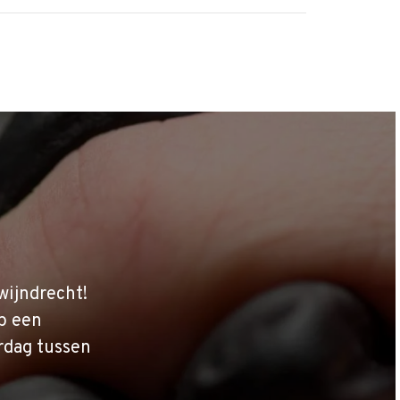
wijndrecht!
p een
rdag tussen