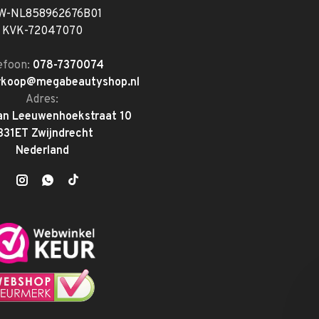
W-NL858962676B01
KVK-72047070
efoon:
078-7370074
rkoop@megabeautyshop.nl
Adres:
an Leeuwenhoekstraat 10
331ET Zwijndrecht
Nederland