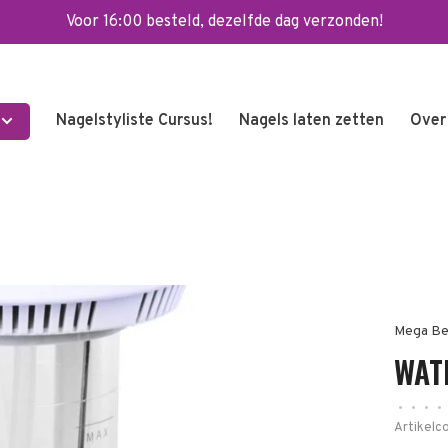
Voor 16:00 besteld, dezelfde dag verzonden!
Nagelstyliste Cursus!
Nagels laten zetten
Over
Mega Be
WAT
•
•
•
•
Artikelc