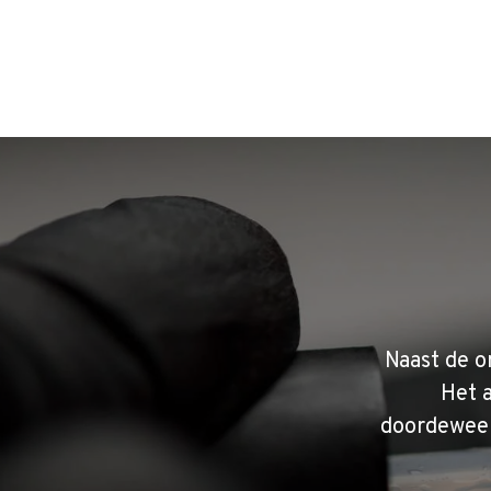
Naast de o
Het 
doordeweek