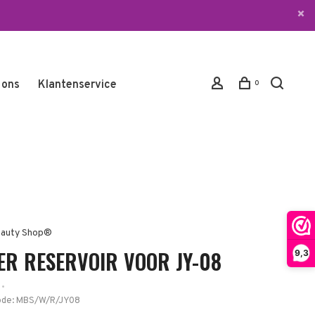
 ons
Klantenservice
0
auty Shop®
ER RESERVOIR VOOR JY-08
9,3
•
ode:
MBS/W/R/JY08