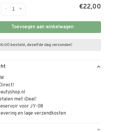
€22,00
-
+
Toevoegen aan winkelwagen
16:00 besteld, dezelfde dag verzonden!
cht
TW
Direct!
autyshop.nl
betalen met iDeal!
reservoir voor JY-08
levering en lage verzendkosten