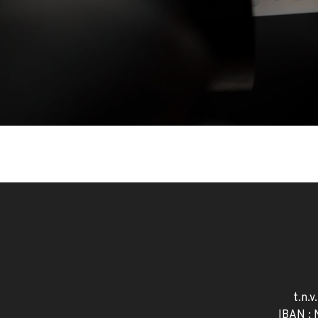
t.n.v
IBAN :