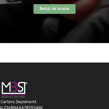
Bekijk de locatie
. Cartero Zwijndrecht.
 NL23ABNA0478555466