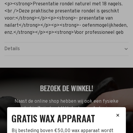
<p><strong>Presentatie rondel naturel met 18 nagels.
<br />Deze praktische presentatie rondel is geschikt
voor:</strong></p><p><strong>- presentatie van
nailart</strong></p><p><strong>- oefenmogelijkheden,
enz.</strong></p><p><strong>Voor professioneel geb
Details
BEZOEK DE WINKEL!
Naast de online shop hebben wij ook een fysieke
winkel in Zwijndrecht! Het adres is: Antoni van
GRATIS WAX APPARAAT
✕
Leeuwenhoekstraat 10. Kom op een doordeweekse
dag langs tussen 10:00 en 17:00 of op de zaterdag
tussen 10:00 en 14:00.
Bij besteding boven €50,00 wax apparaat wordt