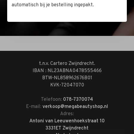
automatisch bij je bestelling ingepakt.
Bekijk de locatie
t.n.v. Cartero Zwijndrecht.
IBAN : NL23ABNA0478555466
BTW-NL858962676B01
KVK-72047070
Telefoon:
078-7370074
E-mail:
verkoop@megabeautyshop.nl
Adres:
Antoni van Leeuwenhoekstraat 10
3331ET Zwijndrecht