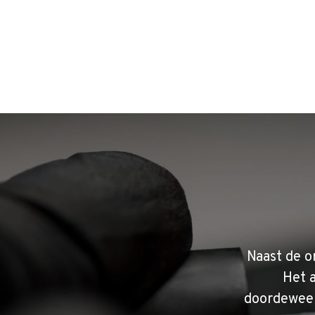
Naast de o
Het 
doordeweek