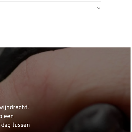
wijndrecht!
p een
rdag tussen