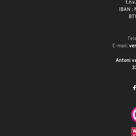
t.n.v
IBAN :
BT
Tel
E-mail:
ve
Antoni v
3