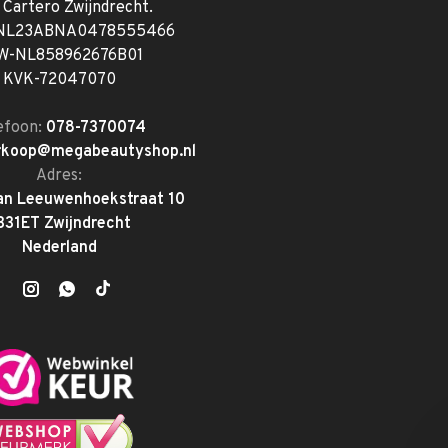
. Cartero Zwijndrecht.
 NL23ABNA0478555466
W-NL858962676B01
KVK-72047070
efoon:
078-7370074
rkoop@megabeautyshop.nl
Adres:
an Leeuwenhoekstraat 10
331ET Zwijndrecht
Nederland