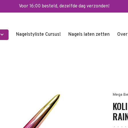
Voor 16:00 besteld, dezelfde dag verzonden!
Nagelstyliste Cursus!
Nagels laten zetten
Over
Mega Be
KOL
RAI
•
•
•
•