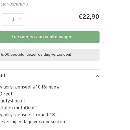
ode:
MBS/K/R/10
€22,90
-
+
Toevoegen aan winkelwagen
16:00 besteld, dezelfde dag verzonden!
cht
y acryl penseel #10 Rainbow
Direct!
autyshop.nl
betalen met iDeal!
y acryl penseel - round #8
levering en lage verzendkosten