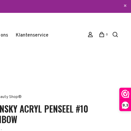
 ons
Klantenservice
0
auty Shop®
INSKY ACRYL PENSEEL #10
9,3
NBOW
•