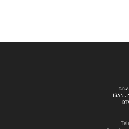
t.n.v
IBAN :
BT
Tel