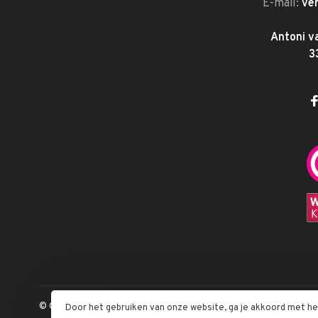
E-mail:
ve
Antoni v
3
© Copyright 2026 Megabeautyshop.nl
Door het gebruiken van onze website, ga je akkoord met h