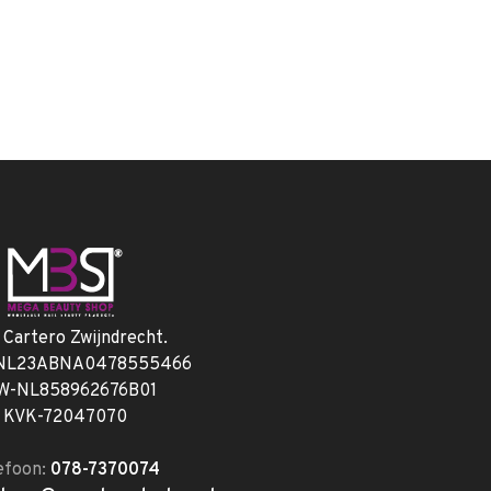
. Cartero Zwijndrecht.
 NL23ABNA0478555466
W-NL858962676B01
KVK-72047070
efoon:
078-7370074