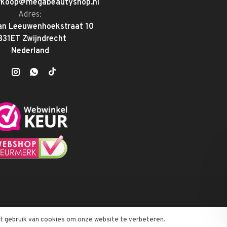
rkoop@megabeautyshop.nl
Adres:
an Leeuwenhoekstraat 10
331ET Zwijndrecht
Nederland
et gebruik van cookies om onze website te verbeteren.