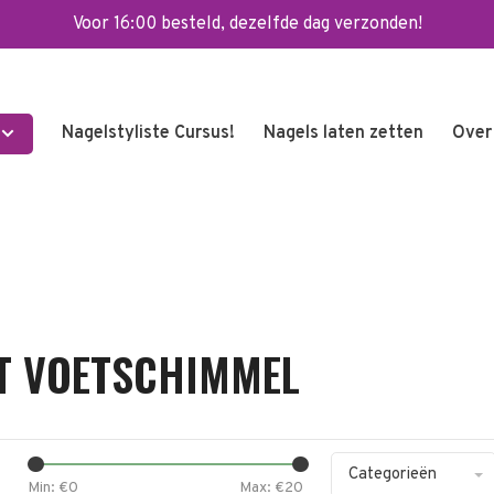
Voor 16:00 besteld, dezelfde dag verzonden!
Nagelstyliste Cursus!
Nagels laten zetten
Over
T VOETSCHIMMEL
Categorieën
Min: €
0
Max: €
20