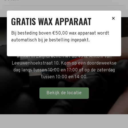
GRATIS WAX APPARAAT
✕
Bij besteding boven €50,00 wax apparaat wordt
BEZOEK DE WINKEL!
automatisch bij je bestelling ingepakt.
Naast de online shop hebben wij ook een fysieke
winkel in Zwijndrecht! Het adres is: Antoni van
Leeuwenhoekstraat 10. Kom op een doordeweekse
dag langs tussen 10:00 en 17:00 of op de zaterdag
tussen 10:00 en 14:00.
Bekijk de locatie