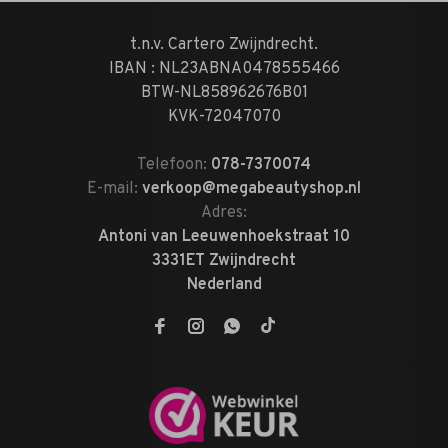
t.n.v. Cartero Zwijndrecht.
IBAN : NL23ABNA0478555466
BTW-NL858962676B01
KVK-72047070
Telefoon:
078-7370074
E-mail:
verkoop@megabeautyshop.nl
Adres:
Antoni van Leeuwenhoekstraat 10
3331ET Zwijndrecht
Nederland