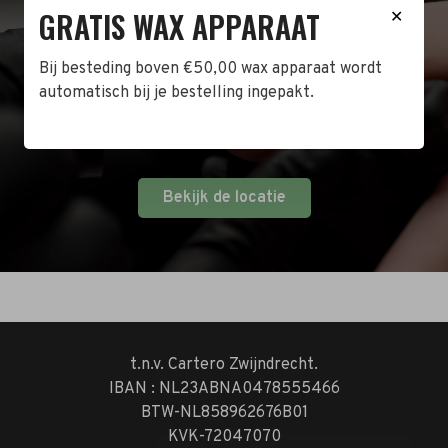
BEZOEK DE WINKEL!
GRATIS WAX APPARAAT
✕
Naast de online shop hebben wij ook een fysieke
Bij besteding boven €50,00 wax apparaat wordt
winkel in Zwijndrecht! Het adres is: Antoni van
automatisch bij je bestelling ingepakt.
Leeuwenhoekstraat 10. Kom op een doordeweekse
dag langs tussen 10:00 en 17:00 of op de zaterdag
tussen 10:00 en 14:00.
Bekijk de locatie
t.n.v. Cartero Zwijndrecht.
IBAN : NL23ABNA0478555466
BTW-NL858962676B01
KVK-72047070