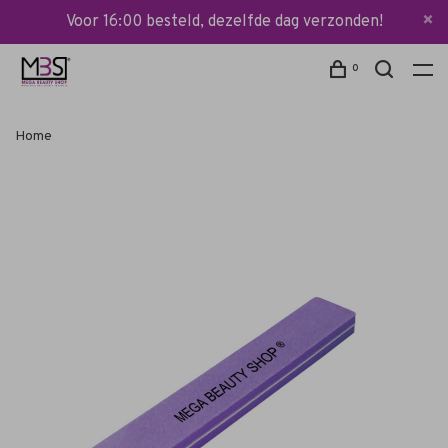
Voor 16:00 besteld, dezelfde dag verzonden!
0
Home