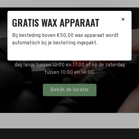
GRATIS WAX APPARAAT
✕
BEZOEK DE WINKEL!
Bij besteding boven €50,00 wax apparaat wordt
Naast de online shop hebben wij ook een fysieke
automatisch bij je bestelling ingepakt.
winkel in Zwijndrecht! Het adres is: Antoni van
Leeuwenhoekstraat 10. Kom op een doordeweekse
dag langs tussen 10:00 en 17:00 of op de zaterdag
tussen 10:00 en 14:00.
Bekijk de locatie