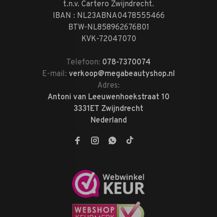
t.n.v. Cartero Zwijndrecht.
IBAN : NL23ABNA0478555466
BTW-NL858962676B01
KVK-72047070
Telefoon:
078-7370074
E-mail:
verkoop@megabeautyshop.nl
Adres:
Antoni van Leeuwenhoekstraat 10
3331ET Zwijndrecht
Nederland