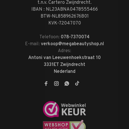
t.n.v. Cartero Zwijndrecht.
IBAN : NL23ABNA0478555466
BTW-NL858962676B01
KVK-72047070
Telefoon:
078-7370074
E-mail:
verkoop@megabeautyshop.nl
Adres:
Antoni van Leeuwenhoekstraat 10
3331ET Zwijndrecht
Nederland