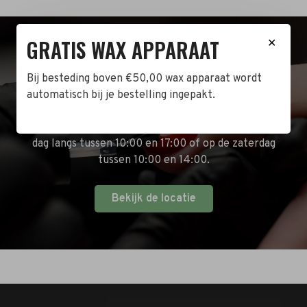
GRATIS WAX APPARAAT
✕
BEZOEK DE WINKEL!
Bij besteding boven €50,00 wax apparaat wordt
Naast de online shop hebben wij ook een fysieke
automatisch bij je bestelling ingepakt.
winkel in Zwijndrecht! Het adres is: Antoni van
Leeuwenhoekstraat 10. Kom op een doordeweekse
dag langs tussen 10:00 en 17:00 of op de zaterdag
tussen 10:00 en 14:00.
Bekijk de locatie