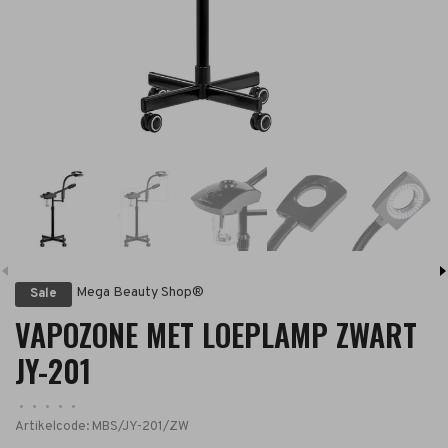
Mega Beauty Shop®
Sale
VAPOZONE MET LOEPLAMP ZWART
JY-201
•
•
•
•
•
Artikelcode:
MBS/JY-201/ZW