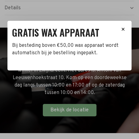
Details
GRATIS WAX APPARAAT
✕
Bij besteding boven €50,00 wax apparaat wordt
BEZOEK DE WINKEL!
automatisch bij je bestelling ingepakt.
Naast de online shop hebben wij ook een fysieke
winkel in Zwijndrecht! Het adres is: Antoni van
Leeuwenhoekstraat 10. Kom op een doordeweekse
dag langs tussen 10:00 en 17:00 of op de zaterdag
tussen 10:00 en 14:00.
Bekijk de locatie