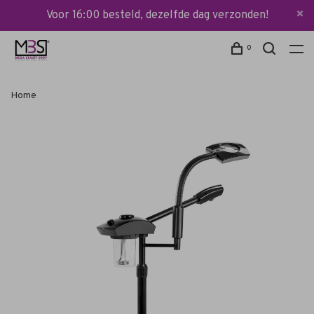
Voor 16:00 besteld, dezelfde dag verzonden!
0
Home