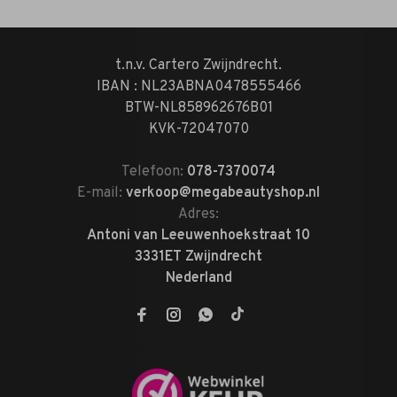
t.n.v. Cartero Zwijndrecht.
IBAN : NL23ABNA0478555466
BTW-NL858962676B01
KVK-72047070
Telefoon:
078-7370074
E-mail:
verkoop@megabeautyshop.nl
Adres:
Antoni van Leeuwenhoekstraat 10
3331ET Zwijndrecht
Nederland