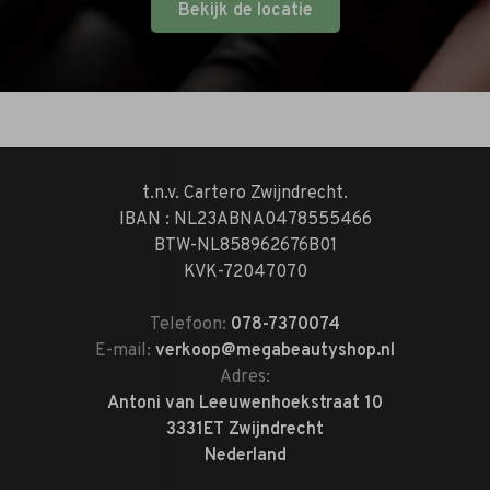
Bekijk de locatie
t.n.v. Cartero Zwijndrecht.
IBAN : NL23ABNA0478555466
BTW-NL858962676B01
KVK-72047070
Telefoon:
078-7370074
E-mail:
verkoop@megabeautyshop.nl
Adres:
Antoni van Leeuwenhoekstraat 10
3331ET Zwijndrecht
Nederland