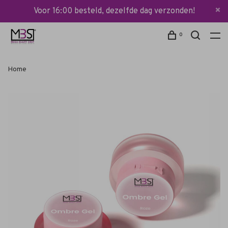
Voor 16:00 besteld, dezelfde dag verzonden!
0
Home