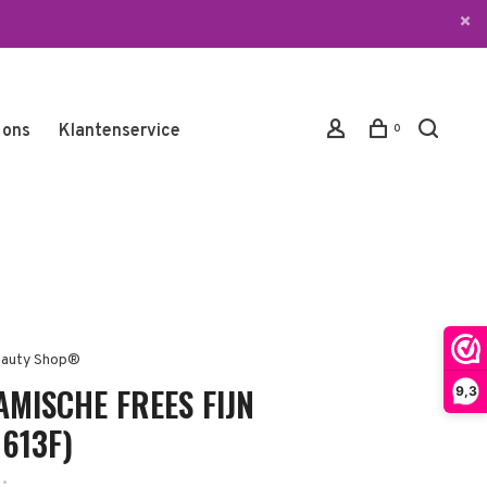
 ons
Klantenservice
0
auty Shop®
AMISCHE FREES FIJN
9,3
0613F)
•