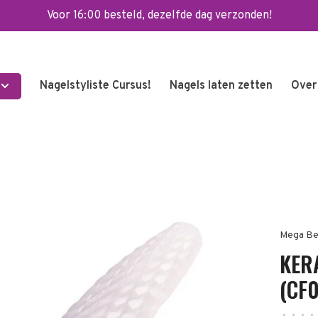
Voor 16:00 besteld, dezelfde dag verzonden!
Nagelstyliste Cursus!
Nagels laten zetten
Over
Mega Be
KER
(CF
•
•
•
•