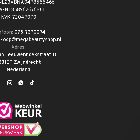
 NL23ABNA0478555466
W-NL858962676B01
KVK-72047070
efoon:
078-7370074
rkoop@megabeautyshop.nl
Adres:
an Leeuwenhoekstraat 10
331ET Zwijndrecht
Nederland