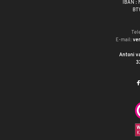
IBAN :
BT
Tel
E-mail:
ve
Antoni v
3