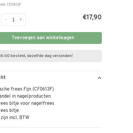
ode:
CF0613F
€17,90
-
+
Toevoegen aan winkelwagen
16:00 besteld, dezelfde dag verzonden!
cht
che frees Fijn (CF0613F)
andel in nagelproducten
ees bitje voor nagelfrees
ees bitje
 zijn incl. BTW