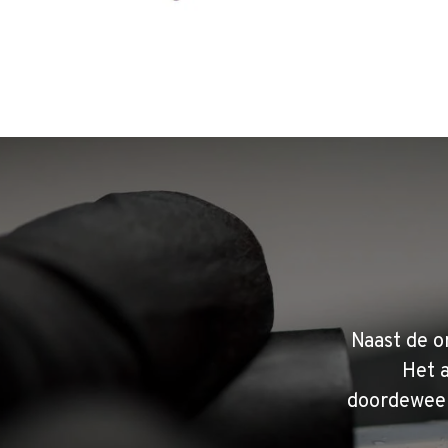
Naast de o
Het 
doordeweek