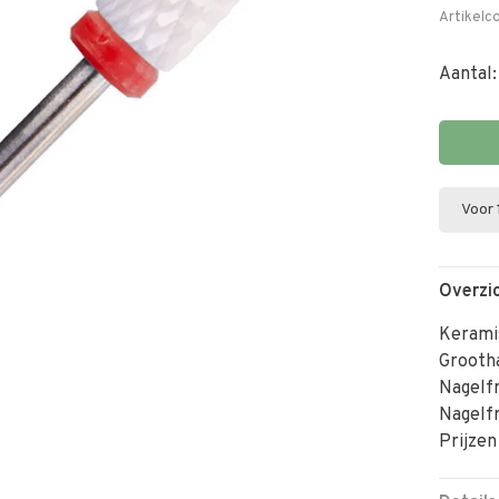
Artikelc
Aantal:
Voor 
Overzi
Keramis
Grooth
Nagelfr
Nagelfr
Prijzen