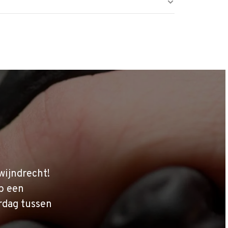
wijndrecht!
p een
rdag tussen