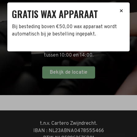
BEZOEK DE WINKEL!
GRATIS WAX APPARAAT
✕
Naast de online shop hebben wij ook een fysieke
Bij besteding boven €50,00 wax apparaat wordt
winkel in Zwijndrecht! Het adres is: Antoni van
automatisch bij je bestelling ingepakt.
Leeuwenhoekstraat 10. Kom op een doordeweekse
dag langs tussen 10:00 en 17:00 of op de zaterdag
tussen 10:00 en 14:00.
Bekijk de locatie
t.n.v. Cartero Zwijndrecht.
IBAN : NL23ABNA0478555466