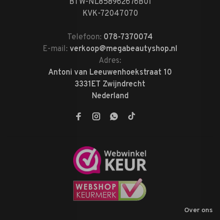
BTW-NL858962676B01
KVK-72047070
Telefoon:
078-7370074
E-mail:
verkoop@megabeautyshop.nl
Adres:
Antoni van Leeuwenhoekstraat 10
3331ET Zwijndrecht
Nederland
Over ons