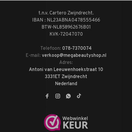
t.n.v. Cartero Zwijndrecht.
IBAN : NL23ABNA0478555466
BTW-NL858962676B01
KVK-72047070
Telefoon:
078-7370074
E-mail:
verkoop@megabeautyshop.nl
Adres:
Antoni van Leeuwenhoekstraat 10
3331ET Zwijndrecht
Nederland