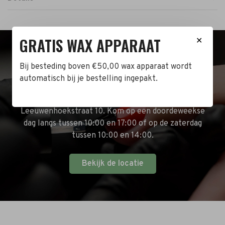
GRATIS WAX APPARAAT
✕
BEZOEK DE WINKEL!
Bij besteding boven €50,00 wax apparaat wordt
automatisch bij je bestelling ingepakt.
Naast de online shop hebben wij ook een fysieke
winkel in Zwijndrecht! Het adres is: Antoni van
Leeuwenhoekstraat 10. Kom op een doordeweekse
dag langs tussen 10:00 en 17:00 of op de zaterdag
tussen 10:00 en 14:00.
Bekijk de locatie